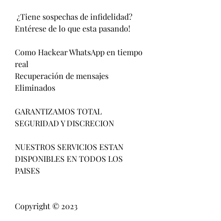
 ¿Tiene sospechas de infidelidad?                        
Entérese de lo que esta pasando!                          
Como Hackear WhatsApp en tiempo 
real                         
Recuperación de mensajes 
Eliminados                          
GARANTIZAMOS TOTAL 
SEGURIDAD Y DISCRECION                            
NUESTROS SERVICIOS ESTAN 
DISPONIBLES EN TODOS LOS 
PAISES                          
Copyright © 2023 