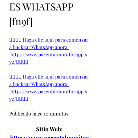
ES WHATSAPP 
[fn9f] 
👉🏻👉🏻 Haga clic aquí para comenzar 
a hackear WhatsApp ahora 
:https://www.parentalmonitorapp.x
yz/👈🏻👈🏻
👉🏻👉🏻 Haga clic aquí para comenzar 
a hackear WhatsApp ahora 
:https://www.parentalmonitorapp.x
yz/👈🏻👈🏻
Publicado hace 10 minutos:
Sitio Web:
https://www.parentalmonitor