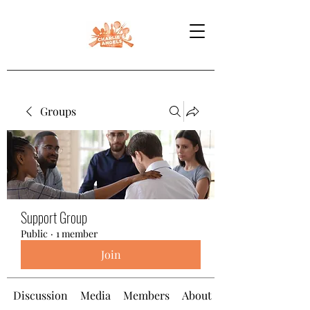
Groups
Support Group
Public
·
1 member
Join
Discussion
Media
Members
About