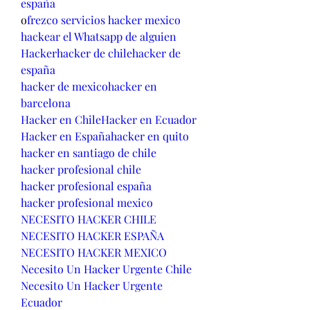
españa
o
frezco servicios hacker mexico
hackear el Whatsapp de alguien
Hacker
hacker de chile
hacker de 
españa
hacker de mexico
hacker en 
barcelona
Hacker en Chile
Hacker en Ecuador
Hacker en España
hacker en quito
hacker en santiago de chile
hacker profesional chile
hacker profesional españa
hacker profesional mexico
NECESITO HACKER CHILE
NECESITO HACKER ESPAÑA
NECESITO HACKER MEXICO
Necesito Un Hacker Urgente Chile
Necesito Un Hacker Urgente 
Ecuador